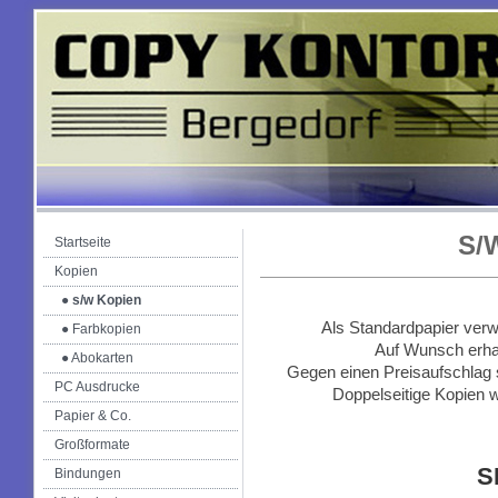
S/
Startseite
Kopien
● s/w Kopien
Als Standardpapier verw
● Farbkopien
Auf Wunsch erha
● Abokarten
Gegen einen Preisaufschlag s
PC Ausdrucke
Doppelseitige Kopien 
Papier & Co.
Großformate
S
Bindungen