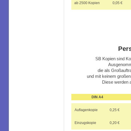
ab 2500 Kopien
0,05 €
Per
SB Kopien sind Kop
Ausgenomme
die als Großauft
und mit keinem großen
Diese werden 
DIN A4
Auflagenkopie
0,25 €
Einzugskopie
0,20 €