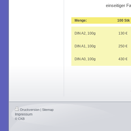
einseitiger F
Menge:
100 St
DIN A2, 100g
130 €
DIN A1, 100g
250 €
DIN A0, 100g
430 €
Druckversion
|
Sitemap
Impressum
© CKB