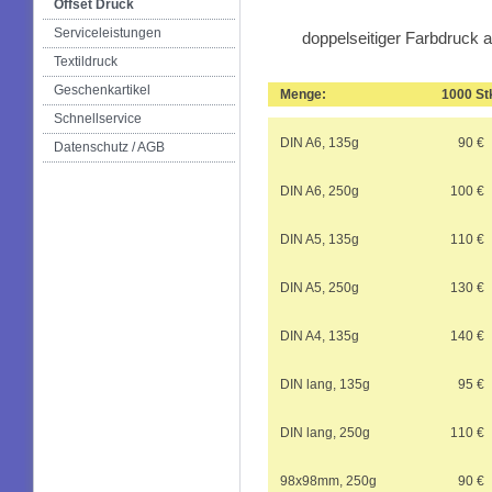
Offset Druck
Serviceleistungen
doppelseitiger Farbdruck a
Textildruck
Geschenkartikel
Menge:
1000 St
Schnellservice
DIN A6, 135g
90 
Datenschutz / AGB
DIN A6, 250g
100 
DIN A5, 135g
110 
DIN A5, 250g
130 
DIN A4, 135g
140 
DIN lang, 135g
95 
DIN lang, 250g
110 
98x98mm, 250g
90 