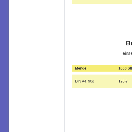
Br
eins
Menge:
1000 St
DIN A4, 90g
120 €