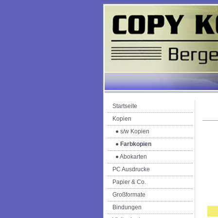
Startseite
Kopien
● s/w Kopien
● Farbkopien
● Abokarten
PC Ausdrucke
Papier & Co.
Großformate
Bindungen