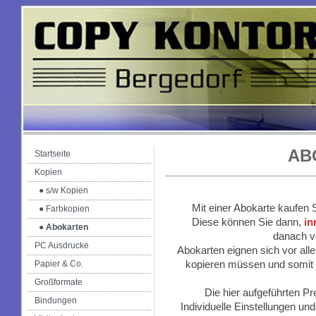
AB
Startseite
Kopien
● s/w Kopien
Mit einer Abokarte kaufen 
● Farbkopien
Diese können Sie dann,
in
● Abokarten
danach ve
PC Ausdrucke
Abokarten eignen sich vor all
kopieren müssen und somit 
Papier & Co.
Großformate
Die hier aufgeführten Pr
Bindungen
Individuelle Einstellungen un