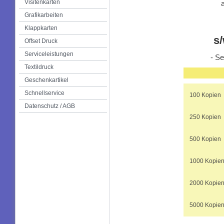
Visitenkarten
Grafikarbeiten
Klappkarten
s
Offset Druck
Serviceleistungen
- Se
Textildruck
Geschenkartikel
Schnellservice
100 Kopien
Datenschutz / AGB
250 Kopien
500 Kopien
1000 Kopie
2000 Kopie
5000 Kopie